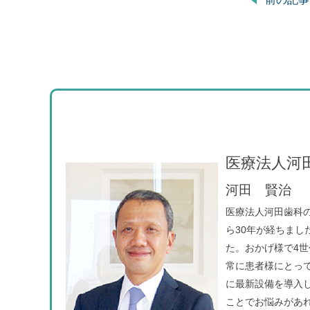
医療法人河
河田 賢治
医療法人河田歯科
ら30年が経ちま
た。おかげ様で4
常に患者様にとっ
に最新設備を導入
ことでお悩みがあ